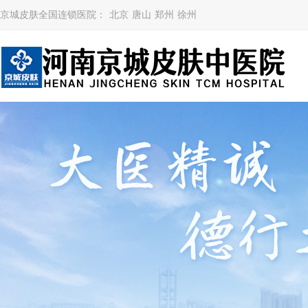
京城皮肤全国连锁医院：
北京
唐山
郑州
徐州