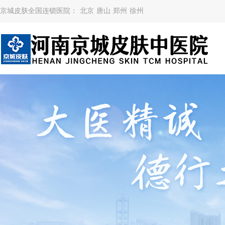
京城皮肤全国连锁医院：
北京
唐山
郑州
徐州