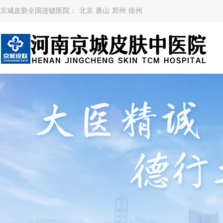
京城皮肤全国连锁医院：
北京
唐山
郑州
徐州